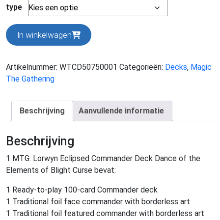
type
MTG:
In winkelwagen
Lorwyn
Eclipsed
Commander
Artikelnummer:
WTCD50750001
Categorieën:
Decks
,
Magic
Deck
The Gathering
aantal
Beschrijving
Aanvullende informatie
Beschrijving
1 MTG: Lorwyn Eclipsed Commander Deck Dance of the
Elements of Blight Curse bevat:
1 Ready-to-play 100-card Commander deck
1 Traditional foil face commander with borderless art
1 Traditional foil featured commander with borderless art