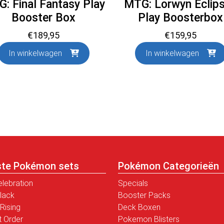
: Final Fantasy Play
MTG: Lorwyn Eclip
Booster Box
Play Boosterbox
€
189,95
€
159,95
In winkelwagen
In winkelwagen
ste Pokémon sets
Pokémon Categorieën
elebration
Specials
Black
Booster Packs
Rising
Deck Boxen
t Order
Pokemon Blisters