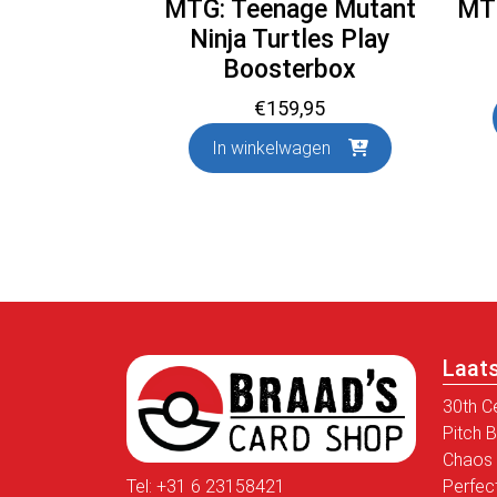
MTG: Teenage Mutant
MTG
Ninja Turtles Play
Boosterbox
€
159,95
In winkelwagen
Laat
30th C
Pitch 
Chaos 
Tel:
+31 6 23158421
Perfec