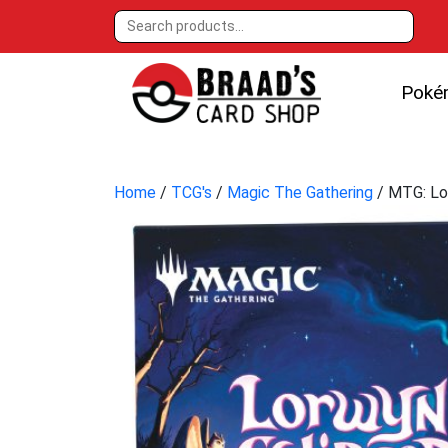
Poké
Home
/
TCG's
/
Magic The Gathering
/ MTG: Lo