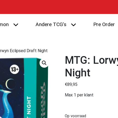
mon
Andere TCG’s
Pre Order
rwyn Eclipsed Draft Night
MTG: Lorwy
Night
€
89,95
Max 1 per klant
Op voorraad