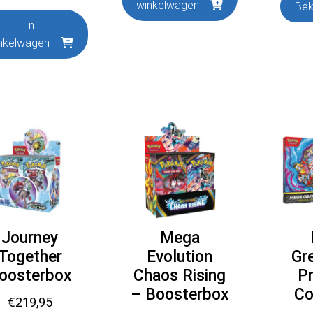
winkelwagen
Bek
In
nkelwagen
Journey
Mega
Together
Evolution
Gre
oosterbox
Chaos Rising
P
– Boosterbox
Co
€
219,95