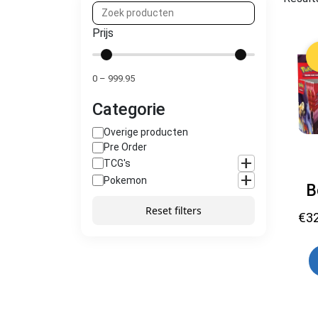
Prijs
0
–
999.95
Categorie
Overige producten
Pre Order
+
TCG's
+
Pokemon
B
Reset filters
€
3