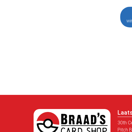
wi
Laat
30th C
Pitch 