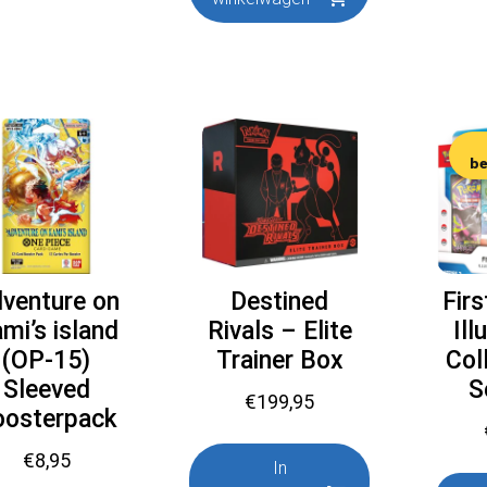
b
venture on
Destined
Firs
mi’s island
Rivals – Elite
Ill
(OP-15)
Trainer Box
Col
Sleeved
S
€
199,95
oosterpack
€
8,95
In