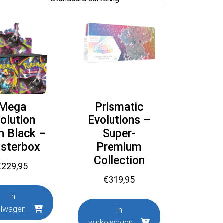
Mega
Prismatic
olution
Evolutions –
h Black –
Super-
sterbox
Premium
Collection
€
229,95
€
319,95
In
elwagen
In
winkelwagen