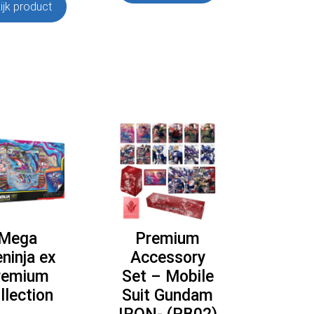
€399,95.
€349,95.
ijk product
Mega
Premium
ninja ex
Accessory
remium
Set – Mobile
llection
Suit Gundam