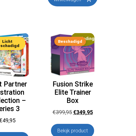
Aanbieding!
Licht
Beschadigd
eschadigd
t Partner
Fusion Strike
ustration
Elite Trainer
lection –
Box
eries 3
Oorspronkelijke
Huidige
€
399,95
€
349,95
prijs
prijs
€
49,95
was:
is:
Bekijk product