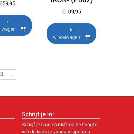
IRON- (PB02)
€
59,95
€
109,95
In
elwagen
In
winkelwagen
23
→
Schrijf je in!
Schrijf je nu in en blijft op de hoogte
van de laatste voorraad updates