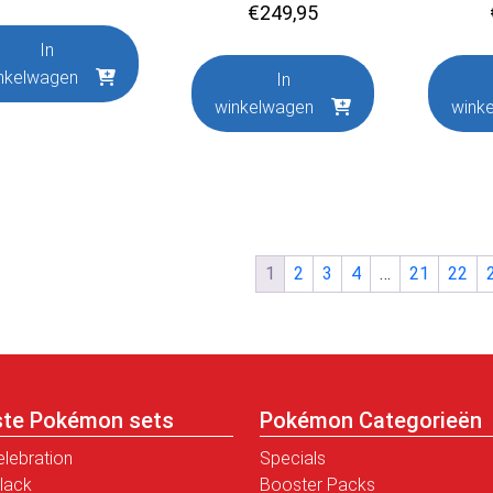
€
249,95
In
nkelwagen
In
winkelwagen
wink
1
2
3
4
…
21
22
ste Pokémon sets
Pokémon Categorieën
elebration
Specials
Black
Booster Packs