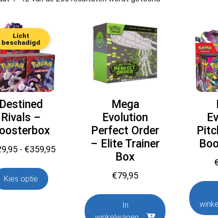
Licht
beschadigd
Destined
Mega
Rivals –
Evolution
Ev
oosterbox
Perfect Order
Pitc
– Elite Trainer
Boo
Prijsklasse:
29,95
-
€
359,95
Box
€329,95
tot
€
79,95
Kies optie
€359,95
wink
In
winkelwagen