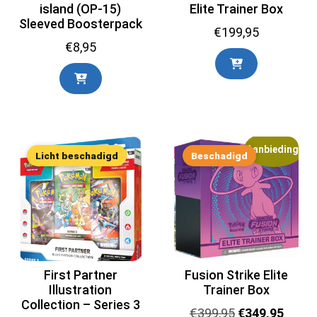
island (OP-15)
Elite Trainer Box
Sleeved Boosterpack
€
199,95
€
8,95
Aanbieding!
Licht beschadigd
Beschadigd
First Partner
Fusion Strike Elite
Illustration
Trainer Box
Collection – Series 3
Oorspronkelij
Huidi
€
399,95
€
349,95