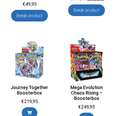
€
49,95
prijs
prijs
Bekijk product
was:
is:
Bekijk product
€399,95.
€349,
Journey Together
Mega Evolution
Boosterbox
Chaos Rising –
Boosterbox
€
219,95
€
249,95