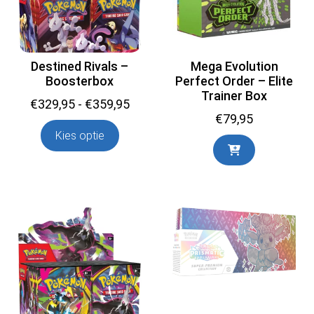
Destined Rivals –
Mega Evolution
Boosterbox
Perfect Order – Elite
Trainer Box
Prijsklasse:
€
329,95
-
€
359,95
€
79,95
€329,95
Kies optie
tot
€359,95