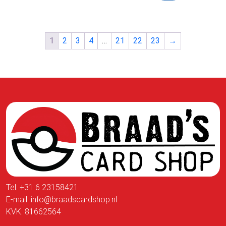
1
2
3
4
…
21
22
23
→
Tel:
+31 6 23158421
E-mail:
info@braadscardshop.nl
KVK: 81662564