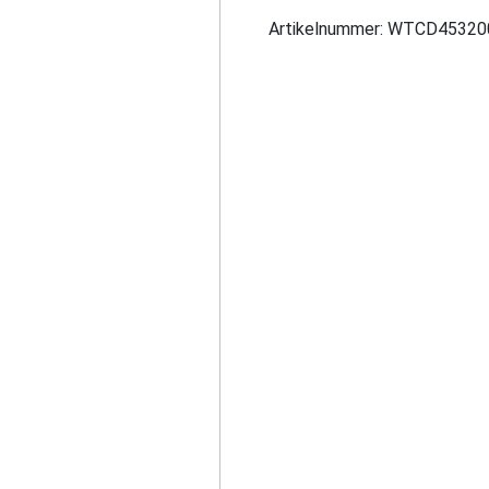
Man
Artikelnummer:
WTCD45320
Gift
Bundle
aantal