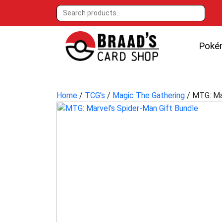
Poké
Home
/
TCG's
/
Magic The Gathering
/ MTG: Mar