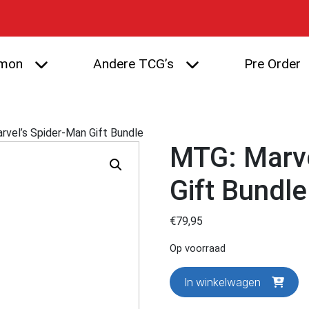
mon
Andere TCG’s
Pre Order
vel’s Spider-Man Gift Bundle
MTG: Marve
Gift Bundle
€
79,95
Op voorraad
MTG:
In winkelwagen
Marvel's
Spider-