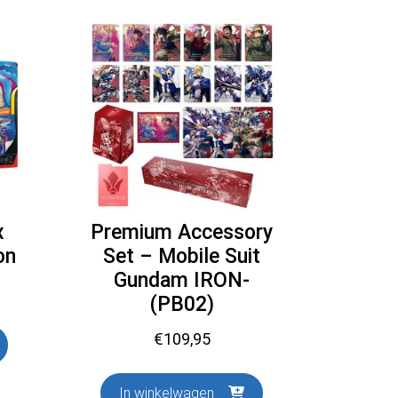
x
Premium Accessory
on
Set – Mobile Suit
Gundam IRON-
(PB02)
€
109,95
In winkelwagen