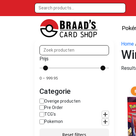
Poké
Home
Wi
Prijs
Result
0
–
999.95
Categorie
Overige producten
Pre Order
+
TCG's
+
Pokemon
Reset filters