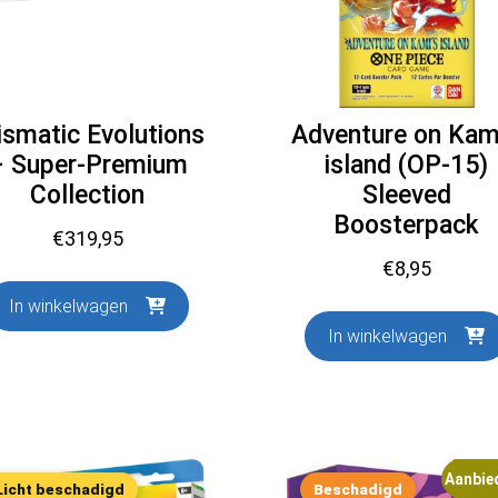
ismatic Evolutions
Adventure on Kami
– Super-Premium
island (OP-15)
Collection
Sleeved
Boosterpack
€
319,95
€
8,95
In winkelwagen
In winkelwagen
Aanbie
Licht beschadigd
Beschadigd