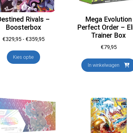
Destined Rivals –
Mega Evolution
Boosterbox
Perfect Order – El
Trainer Box
Prijsklasse:
€
329,95
-
€
359,95
€329,95
€
79,95
tot
Kies optie
€359,95
In winkelwagen