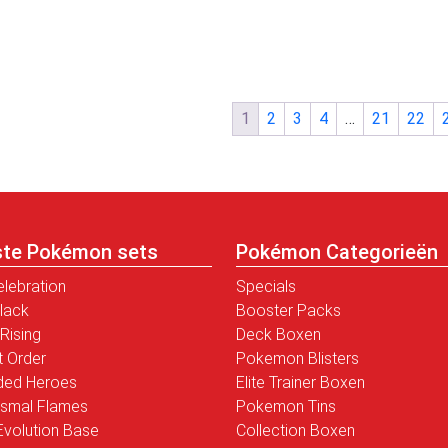
1
2
3
4
…
21
22
ste Pokémon sets
Pokémon Categorieën
elebration
Specials
Black
Booster Packs
Rising
Deck Boxen
t Order
Pokemon Blisters
ded Heroes
Elite Trainer Boxen
smal Flames
Pokemon Tins
volution Base
Collection Boxen