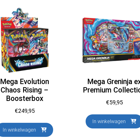
Mega Evolution
Mega Greninja e
Chaos Rising –
Premium Collecti
Boosterbox
€
59,95
€
249,95
In winkelwagen
In winkelwagen