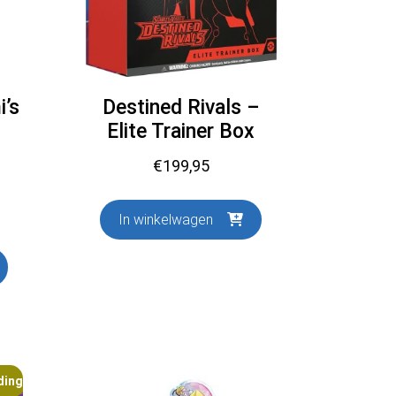
’s
Destined Rivals –
Elite Trainer Box
€
199,95
In winkelwagen
ding!