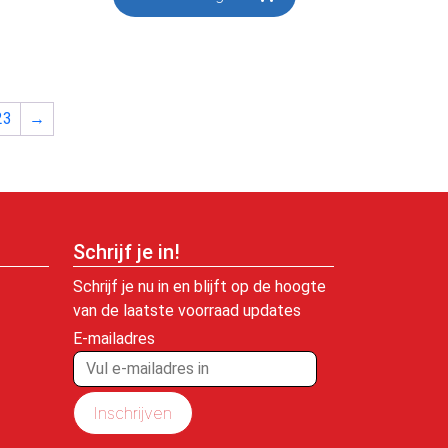
23
→
Schrijf je in!
Schrijf je nu in en blijft op de hoogte
van de laatste voorraad updates
E-mailadres
Inschrijven