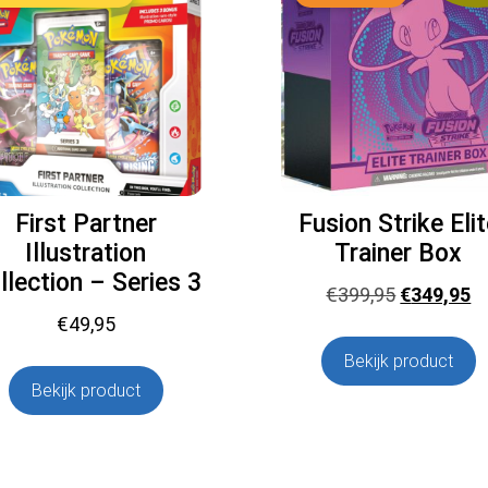
First Partner
Fusion Strike Eli
Illustration
Trainer Box
llection – Series 3
Oorspronk
H
€
399,95
€
349,95
prijs
pr
€
49,95
was:
is
Bekijk product
€399,95.
€
Bekijk product