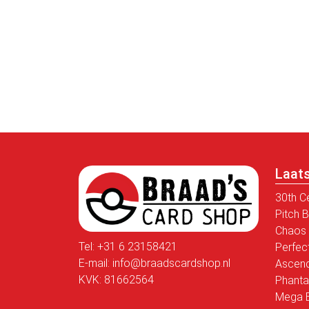
Laat
30th C
Pitch 
Chaos 
Tel:
+31 6 23158421
Perfec
E-mail:
info@braadscardshop.nl
Ascen
KVK: 81662564
Phanta
Mega E