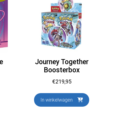
te
Journey Together
Boosterbox
elijke
uidige
€
219,95
ijs
:
In winkelwagen
349,95.