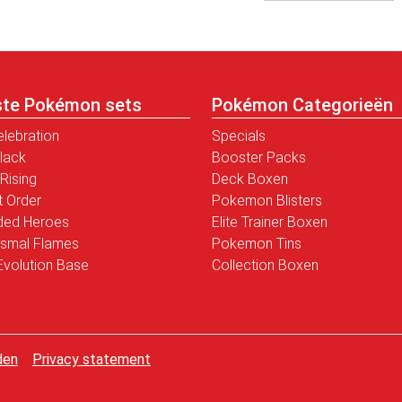
ste Pokémon sets
Pokémon Categorieën
elebration
Specials
Black
Booster Packs
Rising
Deck Boxen
t Order
Pokemon Blisters
ded Heroes
Elite Trainer Boxen
smal Flames
Pokemon Tins
volution Base
Collection Boxen
den
Privacy statement