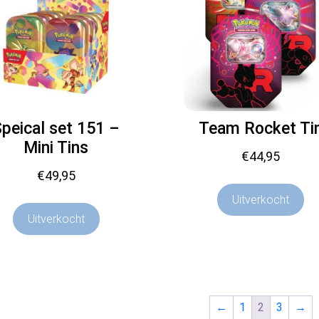
peical set 151 –
Team Rocket Ti
Mini Tins
€
44,95
€
49,95
Uitverkocht
Uitverkocht
←
1
2
3
→