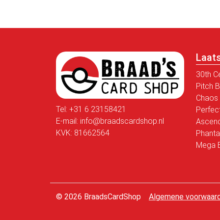
Laat
30th C
Pitch 
Chaos 
Tel:
+31 6 23158421
Perfec
E-mail:
info@braadscardshop.nl
Ascen
KVK: 81662564
Phanta
Mega E
© 2026 BraadsCardShop
Algemene voorwaar