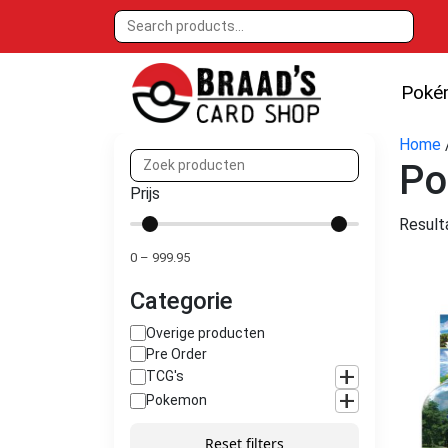
Poké
Home
Po
Prijs
Result
0
–
999.95
Categorie
Overige producten
Pre Order
+
TCG's
+
Pokemon
Reset filters