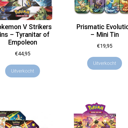
kemon V Strikers
Prismatic Evoluti
ins – Tyranitar of
– Mini Tin
Empoleon
€
19,95
€
44,95
Uitverkocht
Uitverkocht