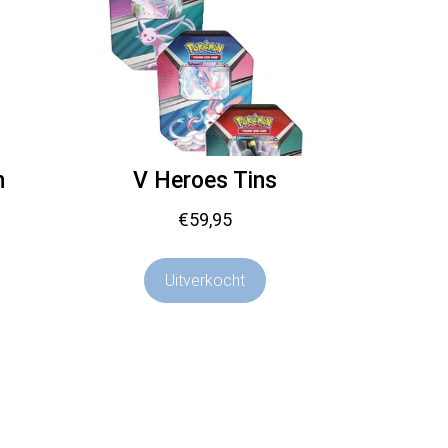
n
V Heroes Tins
€
59,95
Uitverkocht