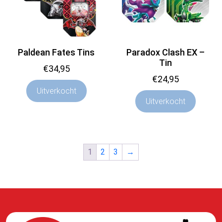
Paldean Fates Tins
Paradox Clash EX –
Tin
€
34,95
€
24,95
Uitverkocht
Uitverkocht
1
2
3
→