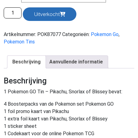
Pokemon
Uitverkocht
GO
Tin
aantal
Artikelnummer:
POK87077
Categorieën:
Pokemon Go
,
Pokemon Tins
Beschrijving
Aanvullende informatie
Beschrijving
1 Pokemon GO Tin – Pikachu, Snorlax of Blissey bevat:
4 Boosterpacks van de Pokemon set Pokemon GO
1 foil promo kaart van Pikachu
1 extra foil kaart van Pikachu, Snorlax of Blissey
1 sticker sheet
1 Codekaart voor de online Pokemon TCG