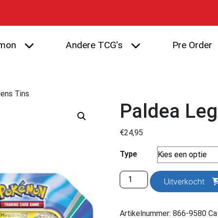
mon
Andere TCG’s
Pre Order
ens Tins
Paldea Leg
€
24,95
Type
Paldea
Uitverkocht
Legens
Tins
aantal
Artikelnummer:
866-9580
Ca