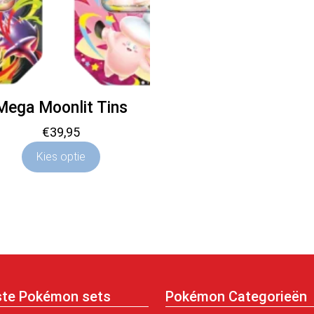
Mega Moonlit Tins
€
39,95
Kies optie
ste Pokémon sets
Pokémon Categorieën