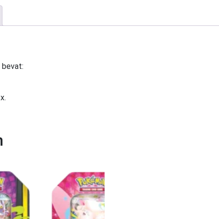
 bevat:
x.
n