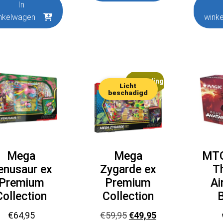
In
nkelwagen
wink
Aanbieding!
Licht
beschadigd
Mega
Mega
MTG
enusaur ex
Zygarde ex
T
Premium
Premium
Ai
Collection
Collection
Oorspronkelijke
Huidige
€
64,95
€
59,95
€
49,95