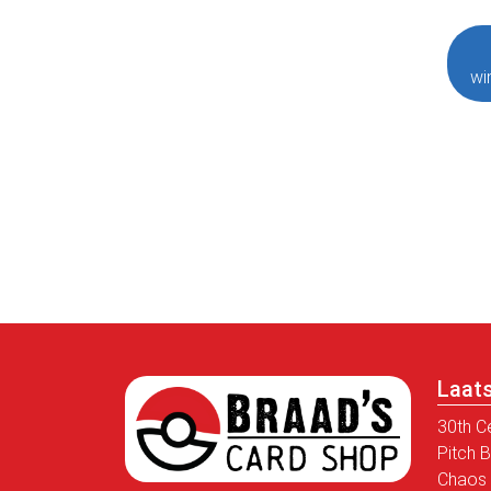
wi
Laat
30th C
Pitch 
Chaos 