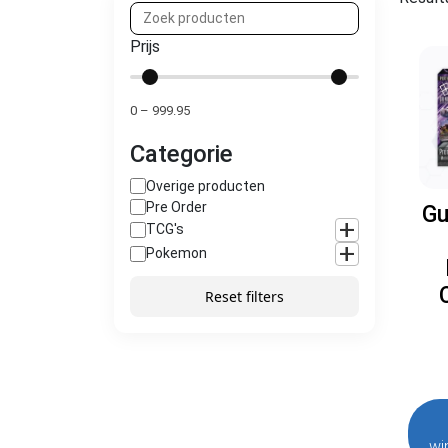
Prijs
0
–
999.95
Categorie
Overige producten
Pre Order
Gu
+
TCG's
+
Pokemon
Reset filters
wi