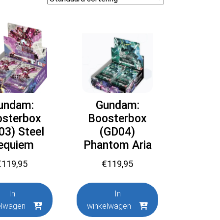
undam:
Gundam:
osterbox
Boosterbox
03) Steel
(GD04)
equiem
Phantom Aria
€
119,95
€
119,95
In
In
elwagen
winkelwagen