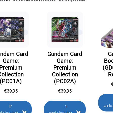
ndam Card
Gundam Card
G
Game:
Game:
Bo
Premium
Premium
(GD
Collection
Collection
R
(PC01A)
(PC02A)
€
39,95
€
39,95
wink
In
In
nkelwagen
winkelwagen