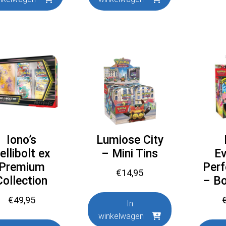
Iono’s
Lumiose City
ellibolt ex
– Mini Tins
Ev
Premium
Perf
€
14,95
Collection
– B
€
49,95
In
winkelwagen