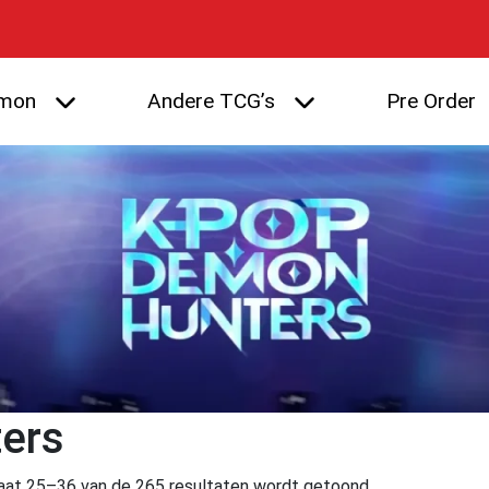
mon
Andere TCG’s
Pre Order
ers
aat 25–36 van de 265 resultaten wordt getoond