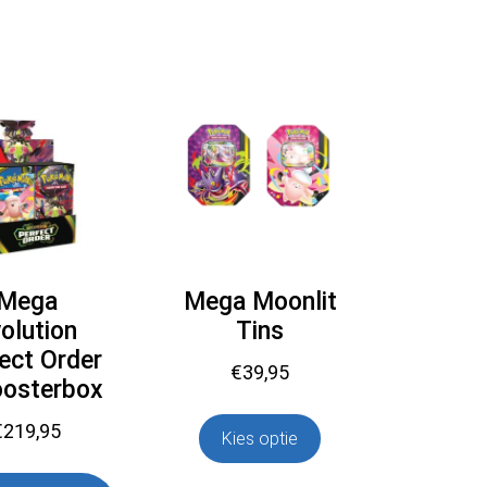
Mega
Mega Moonlit
olution
Tins
ect Order
€
39,95
oosterbox
€
219,95
Kies optie