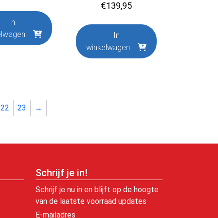
€
139,95
In
elwagen
In
winkelwagen
22
23
→
Schrijf je in!
Schrijf je nu in en blijft op de hoogte
van de laatste voorraad updates
E-mailadres