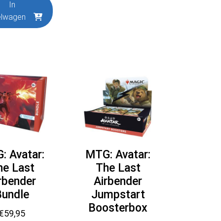
In
elwagen
: Avatar:
MTG: Avatar:
he Last
The Last
rbender
Airbender
Bundle
Jumpstart
Boosterbox
€
59,95