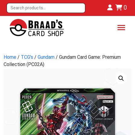
0
Home
/
TCG's
/
Gundam
/ Gundam Card Game: Premium
Collection (PC02A)