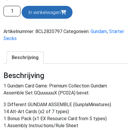
Gundam
In winkelwagen
Card
Game:
Premium
Artikelnummer:
BCL2820797
Categorieën:
Gundam
,
Starter
Collection
Decks
(PC02A)
aantal
Beschrijving
Beschrijving
1 Gundam Card Game: Premium Collection Gundam
Assemble Set GQuuuuuuX (PC02A) bevat:
3 Different GUNDAM ASSEMBLE (GunplaMiniatures)
14 Alt-Art Cards (x2 of 7 types)
1 Bonus Pack (x1 EX Resource Card from 5 types)
1 Assembly Instructions/Rule Sheet