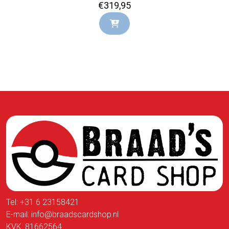
€
319,95
Tel:
+31 6 23158421
E-mail:
info@braadscardshop.nl
KVK: 81662564