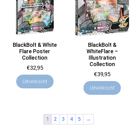
BlackBolt & White
BlackBolt &
Flare Poster
WhiteFlare –
Collection
Illustration
Collection
€
32,95
€
39,95
Uitverkocht
Uitverkocht
1
2
3
4
5
→