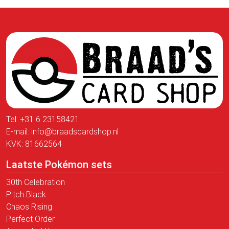
Tel:
+31 6 23158421
E-mail:
info@braadscardshop.nl
KVK: 81662564
Laatste Pokémon sets
30th Celebration
Pitch Black
Chaos Rising
Perfect Order