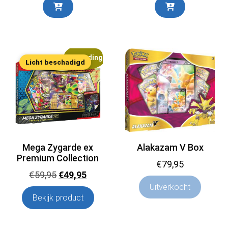
Aanbieding!
Licht beschadigd
Mega Zygarde ex
Alakazam V Box
Premium Collection
€
79,95
Oorspronkelijke
Huidige
€
59,95
€
49,95
Uitverkocht
prijs
prijs
Bekijk product
was:
is:
€59,95.
€49,95.