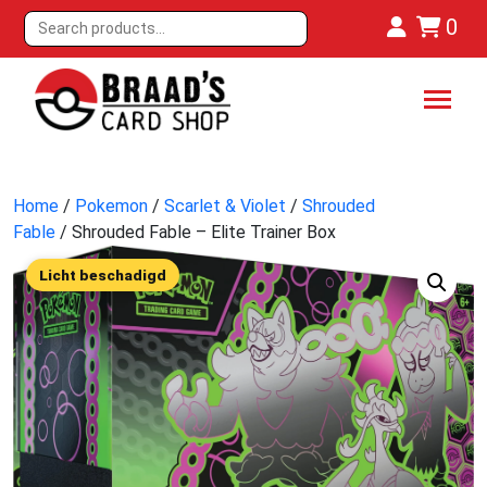
0
Home
/
Pokemon
/
Scarlet & Violet
/
Shrouded
Fable
/ Shrouded Fable – Elite Trainer Box
Licht beschadigd