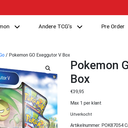
mon
Andere TCG’s
Pre Order
Go
/ Pokemon GO Exeggutor V Box
Pokemon G
Box
€
39,95
Max 1 per klant
Uitverkocht
Artikelnummer:
POK87054
C