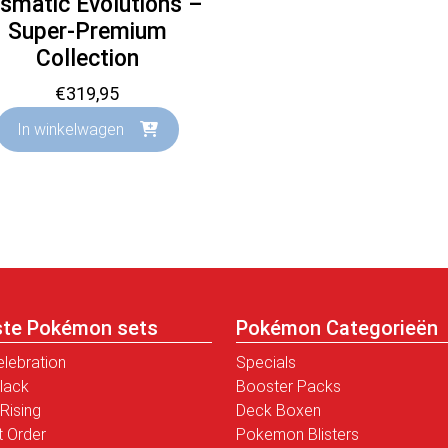
ismatic Evolutions –
Super-Premium
Collection
€
319,95
In winkelwagen
ste Pokémon sets
Pokémon Categorieën
elebration
Specials
Black
Booster Packs
Rising
Deck Boxen
t Order
Pokemon Blisters