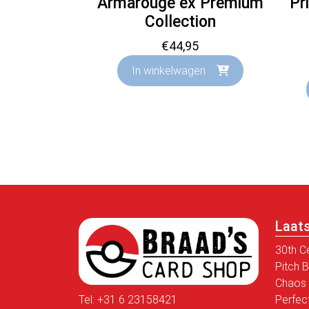
Armarouge ex Premium
Pr
Collection
€
44,95
In winkelwagen
Laat
30th C
Pitch 
Chaos 
Tel:
+31 6 23158421
Perfec