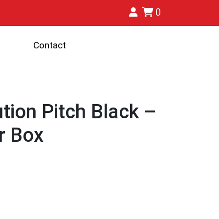
0
Contact
tion Pitch Black –
er Box