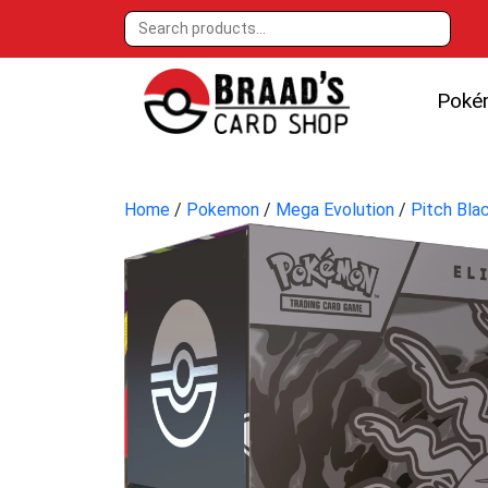
Poké
Home
/
Pokemon
/
Mega Evolution
/
Pitch Bla