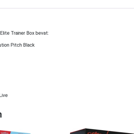
lite Trainer Box bevat:
tion Pitch Black
Live
n