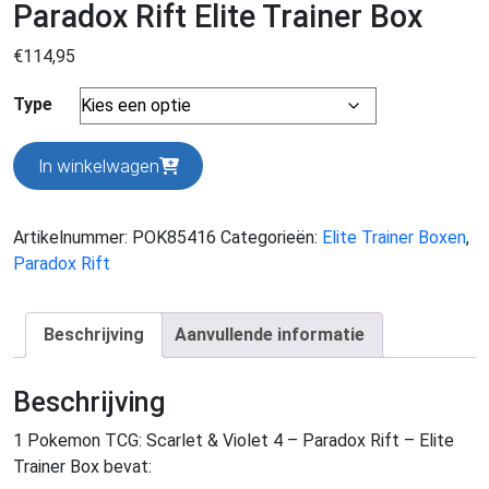
Paradox Rift Elite Trainer Box
€
114,95
Type
Paradox
In winkelwagen
Rift
Elite
Trainer
Artikelnummer:
POK85416
Categorieën:
Elite Trainer Boxen
,
Box
Paradox Rift
aantal
Beschrijving
Aanvullende informatie
Beschrijving
1 Pokemon TCG: Scarlet & Violet 4 – Paradox Rift – Elite
Trainer Box bevat: