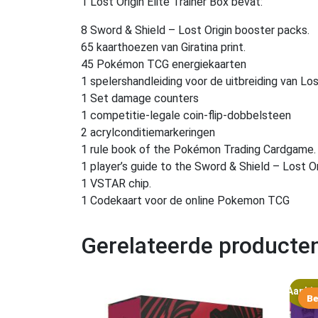
1 Lost Origin Elite Trainer Box bevat:
8 Sword & Shield – Lost Origin booster packs.
65 kaarthoezen van Giratina print.
45 Pokémon TCG energiekaarten
1 spelershandleiding voor de uitbreiding van Los
1 Set damage counters
1 competitie-legale coin-flip-dobbelsteen
2 acrylconditiemarkeringen
1 rule book of the Pokémon Trading Cardgame.
1 player’s guide to the Sword & Shield – Lost Or
1 VSTAR chip.
1 Codekaart voor de online Pokemon TCG
Gerelateerde producte
Aanbie
Be