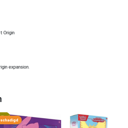
t Origin
igin expansion.
n
ding!
schadigd