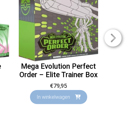
e
Mega Evolution Perfect
Silver T
Order – Elite Trainer Box
Trai
€
79,95
€
In winkelwagen
In wink