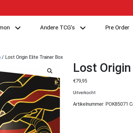
mon
Andere TCG’s
Pre Order
n
/ Lost Origin Elite Trainer Box
Lost Origin
€
79,95
Uitverkocht
Artikelnummer:
POK85071
C