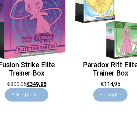
Fusion Strike Elite
Paradox Rift Elit
Trainer Box
Trainer Box
Oorspronkelijke
Huidige
€
399,95
€
349,95
€
114,95
prijs
prijs
Bekijk product
Kies optie
was:
is:
€399,95.
€349,95.