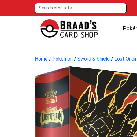
Poké
Home
/
Pokemon
/
Sword & Shield
/
Lost Origi