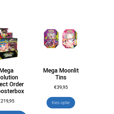
Mega
Mega Moonlit
olution
Tins
ect Order
€
39,95
oosterbox
€
219,95
Kies optie