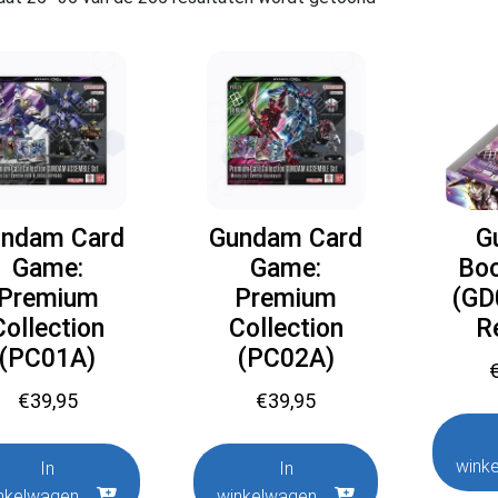
ndam Card
Gundam Card
G
Game:
Game:
Bo
Premium
Premium
(GD
Collection
Collection
R
(PC01A)
(PC02A)
€
39,95
€
39,95
wink
In
In
nkelwagen
winkelwagen