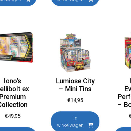
Iono’s
Lumiose City
ellibolt ex
– Mini Tins
Ev
Premium
Perf
€
14,95
Collection
– B
€
49,95
In
winkelwagen