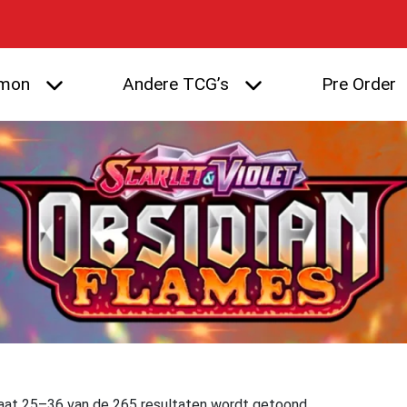
mon
Andere TCG’s
Pre Order
aat 25–36 van de 265 resultaten wordt getoond