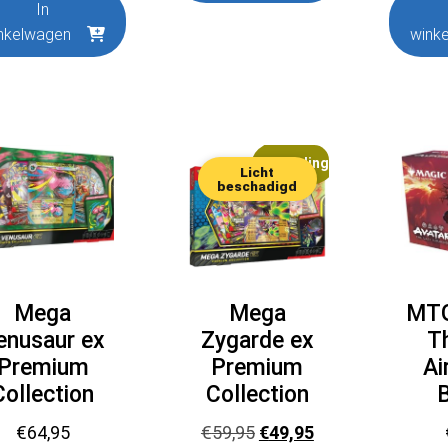
In
nkelwagen
wink
Aanbieding!
Licht
beschadigd
Mega
Mega
MTG
enusaur ex
Zygarde ex
T
Premium
Premium
Ai
Collection
Collection
Oorspronkelijke
Huidige
€
64,95
€
59,95
€
49,95