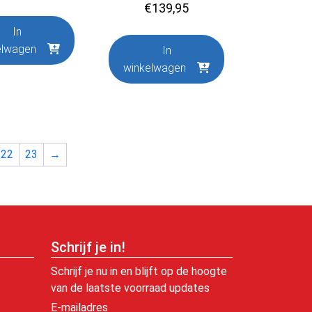
€
139,95
In
elwagen
In
winkelwagen
22
23
→
Schrijf je in!
Schrijf je nu in en blijft op de hoogte
van de laatste voorraad updates
E-mailadres