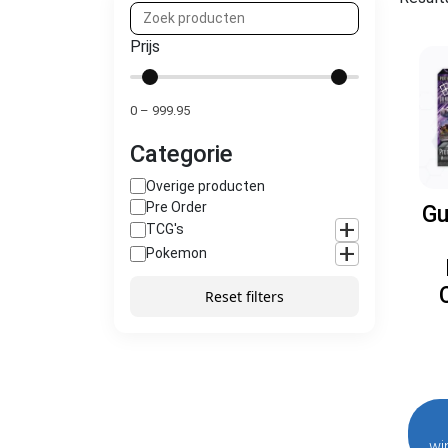
Prijs
0
–
999.95
Categorie
Overige producten
Pre Order
Gu
+
TCG's
+
Pokemon
Reset filters
wi