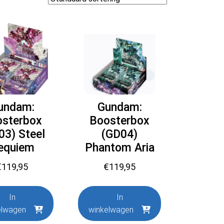
undam:
Gundam:
osterbox
Boosterbox
03) Steel
(GD04)
equiem
Phantom Aria
€
119,95
€
119,95
In
In
elwagen
winkelwagen