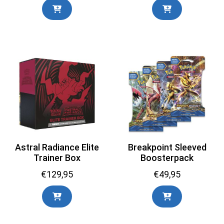
was:
is:
€394,65.
€300,00.
Astral Radiance Elite
Breakpoint Sleeved
Trainer Box
Boosterpack
€
129,95
€
49,95