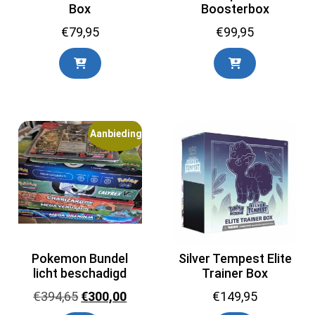
Box
Boosterbox
€
79,95
€
99,95
Aanbieding!
Pokemon Bundel
Silver Tempest Elite
licht beschadigd
Trainer Box
Oorspronkelijke
Huidige
€
394,65
€
300,00
€
149,95
prijs
prijs