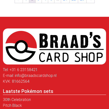
Tel:
+31 6 23158421
E-mail:
info@braadscardshop.nl
KVK: 81662564
Laatste Pokémon sets
30th Celebration
Pitch Black