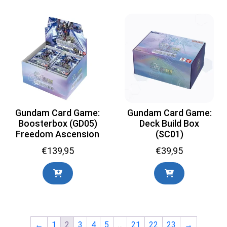
Gundam Card Game:
Gundam Card Game:
Boosterbox (GD05)
Deck Build Box
Freedom Ascension
(SC01)
€
139,95
€
39,95
←
1
2
3
4
5
…
21
22
23
→