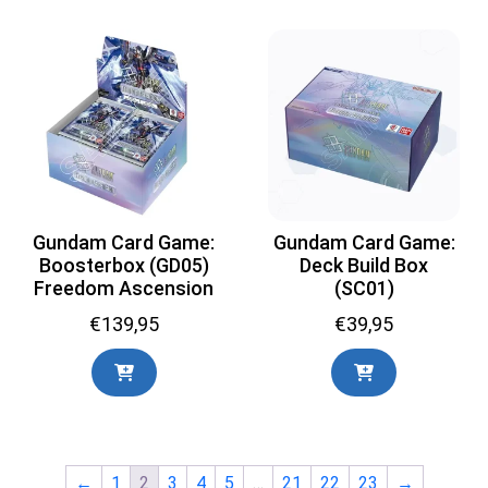
Gundam Card Game:
Gundam Card Game:
Boosterbox (GD05)
Deck Build Box
Freedom Ascension
(SC01)
€
139,95
€
39,95
←
1
2
3
4
5
…
21
22
23
→