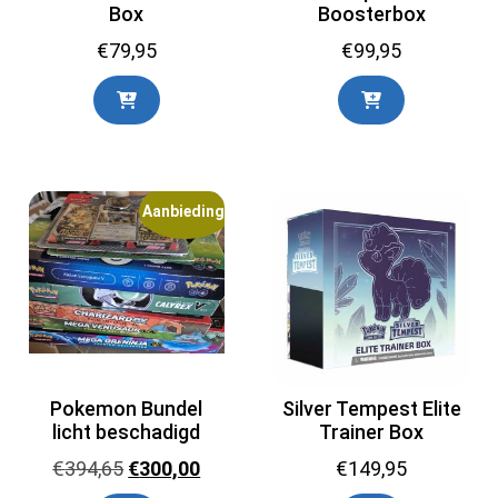
Box
Boosterbox
€
79,95
€
99,95
Aanbieding!
Pokemon Bundel
Silver Tempest Elite
licht beschadigd
Trainer Box
Oorspronkelijke
Huidige
€
394,65
€
300,00
€
149,95
prijs
prijs