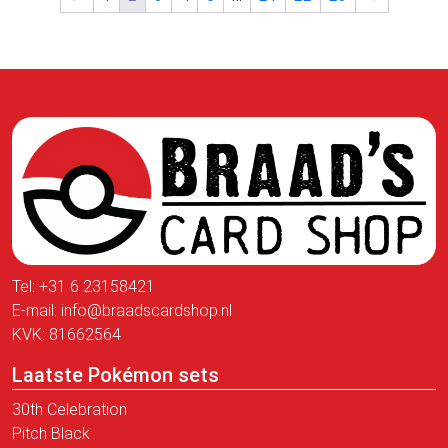
Tel:
+31 6 23158421
E-mail:
info@braadscardshop.nl
KVK: 81662564
Laatste Pokémon sets
30th Celebration
Pitch Black