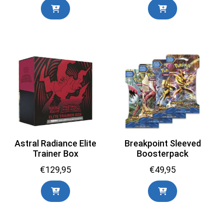
was:
is:
€394,65.
€300,00.
Astral Radiance Elite
Breakpoint Sleeved
Trainer Box
Boosterpack
€
129,95
€
49,95