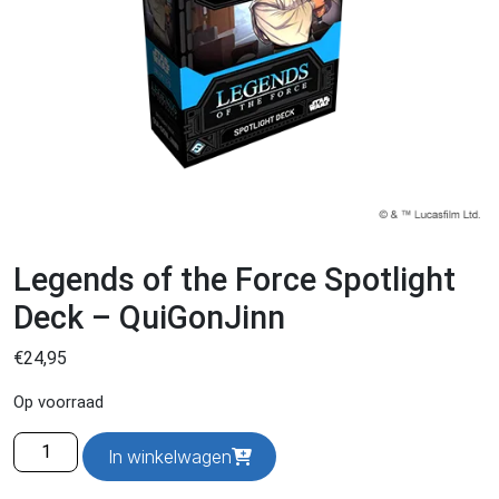
Legends of the Force Spotlight
Deck – QuiGonJinn
€
24,95
Op voorraad
Legends
In winkelwagen
of
the