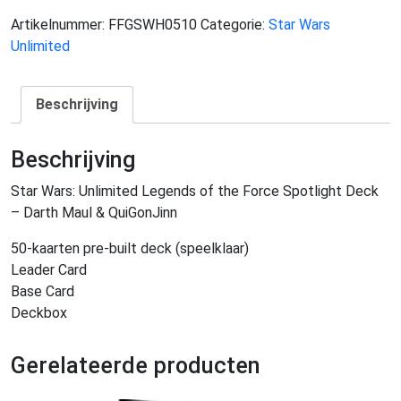
Force
Artikelnummer:
FFGSWH0510
Categorie:
Star Wars
Spotlight
Unlimited
Deck
-
Beschrijving
QuiGonJinn
aantal
Beschrijving
Star Wars: Unlimited Legends of the Force Spotlight Deck
– Darth Maul & QuiGonJinn
50-kaarten pre-built deck (speelklaar)
Leader Card
Base Card
Deckbox
Gerelateerde producten