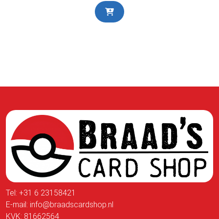
Tel:
+31 6 23158421
E-mail:
info@braadscardshop.nl
KVK: 81662564