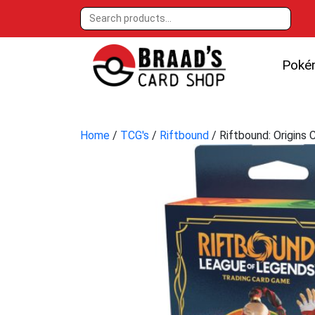
Poké
Home
/
TCG's
/
Riftbound
/ Riftbound: Origins