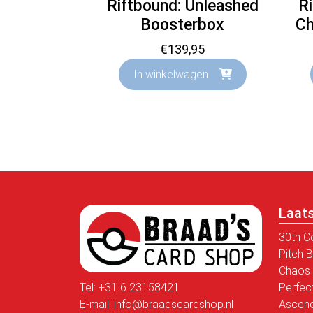
Riftbound: Unleashed
R
Boosterbox
Ch
€
139,95
In winkelwagen
Laat
30th C
Pitch 
Chaos 
Tel:
+31 6 23158421
Perfec
E-mail:
info@braadscardshop.nl
Ascen