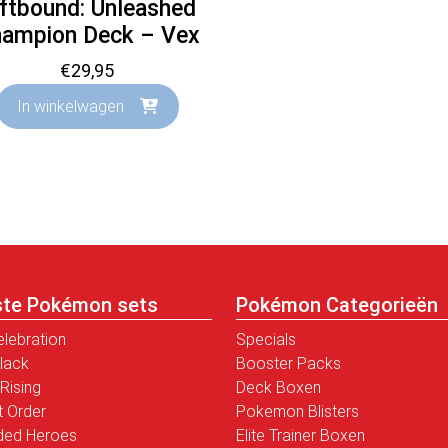
iftbound: Unleashed
ampion Deck – Vex
€
29,95
In winkelwagen
ste Pokémon sets
Pokémon Categorieën
elebration
Specials
Black
Booster Packs
Rising
Deck Boxen
t Order
Pokemon Blisters
ded Heroes
Elite Trainer Boxen