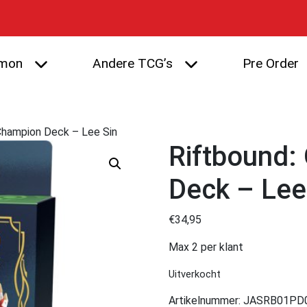
mon
Andere TCG’s
Pre Order
 Champion Deck – Lee Sin
Riftbound:
Deck – Lee
€
34,95
Max 2 per klant
Uitverkocht
Artikelnummer:
JASRB01PD