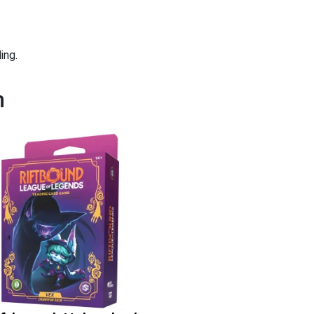
ing.
n