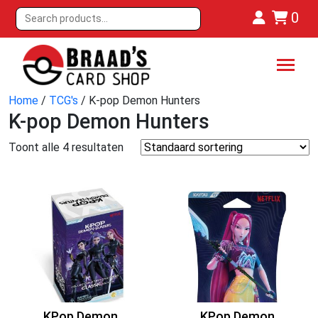
0
Home
/
TCG's
/ K-pop Demon Hunters
K-pop Demon Hunters
Toont alle 4 resultaten
KPop Demon
KPop Demon