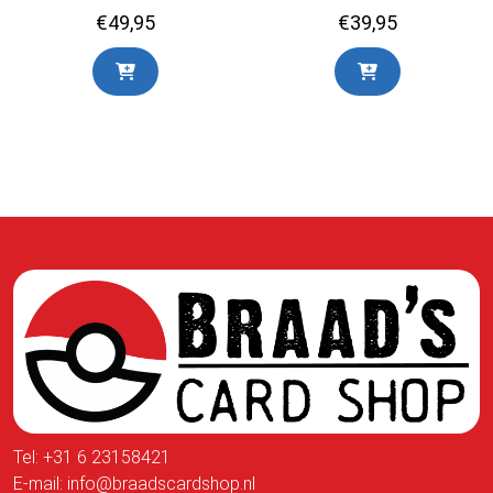
€
49,95
€
39,95
Tel:
+31 6 23158421
E-mail:
info@braadscardshop.nl