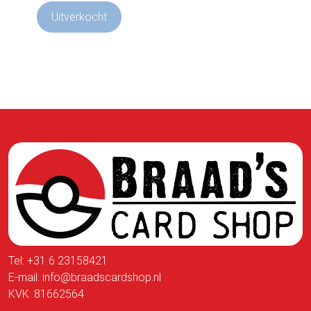
Uitverkocht
Tel:
+31 6 23158421
E-mail:
info@braadscardshop.nl
KVK: 81662564