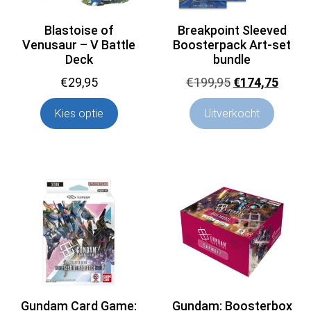
Blastoise of
Breakpoint Sleeved
Venusaur – V Battle
Boosterpack Art-set
Deck
bundle
Oorspronkelij
Huidi
€
29,95
€
199,95
€
174,75
prijs
prijs
Kies optie
Uitverkocht
was:
is:
€199,95.
€174,
Gundam Card Game:
Gundam: Boosterbox