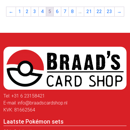
←
1
2
3
4
5
6
7
8
…
21
22
23
→
Tel:
+31 6 23158421
E-mail:
info@braadscardshop.nl
KVK: 81662564
Laatste Pokémon sets