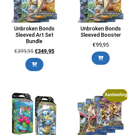
Unbroken Bonds
Unbroken Bonds
Sleeved Art Set
Sleeved Booster
Bundle
€
99,95
Oorspronkelijke
Huidige
€
399,95
€
349,95
prijs
prijs
was:
is:
€399,95.
€349,95.
Aanbieding!