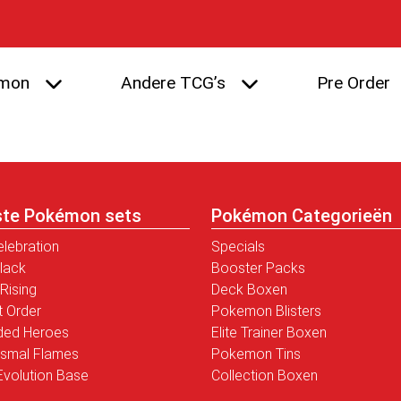
mon
Andere TCG’s
Pre Order
ste Pokémon sets
Pokémon Categorieën
elebration
Specials
Black
Booster Packs
Rising
Deck Boxen
t Order
Pokemon Blisters
ded Heroes
Elite Trainer Boxen
smal Flames
Pokemon Tins
volution Base
Collection Boxen