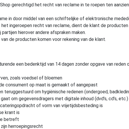
ard Shop gerechtigd het recht van reclame in te roepen ten aanzi
ame in door middel van een schriftelijke of elektronische medede
 het ingeroepen recht van reclame, dient de klant de producten 
j partijen hierover andere afspraken maken.
 van de producten komen voor rekening van de klant.
urende een bedenktijd van 14 dagen zonder opgave van reden o
rven, zoals voedsel of bloemen
r de consument op maat is gemaakt of aangepast
en teruggestuurd om hygiënische redenen (ondergoed, badkleding
t gaat om gegevensdragers met digitale inhoud (dvd’s, cd’s, etc.)
 cateringopdracht of vorm van vrijetijdsbesteding is
se krant is
ie betreft
zijn herroepingsrecht