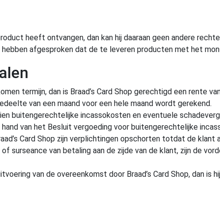
roduct heeft ontvangen, dan kan hij daaraan geen andere rechte
elijk hebben afgesproken dat de te leveren producten met het 
talen
omen termijn, dan is Braad’s Card Shop gerechtigd een rente va
n gedeelte van een maand voor een hele maand wordt gerekend.
endien buitengerechtelijke incassokosten en eventuele schadever
hand van het Besluit vergoeding voor buitengerechtelijke inca
raad’s Card Shop zijn verplichtingen opschorten totdat de klant a
ag of surseance van betaling aan de zijde van de klant, zijn de vo
itvoering van de overeenkomst door Braad’s Card Shop, dan is hi