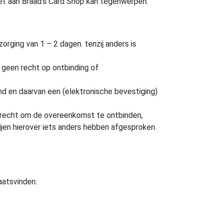
 niet aan Braad’s Card Shop kan tegenwerpen.
ging van 1 – 2 dagen. tenzij anders is
n geen recht op ontbinding of
nd en daarvan een (elektronische bevestiging)
t recht om de overeenkomst te ontbinden,
tijen hierover iets anders hebben afgesproken.
aatsvinden.