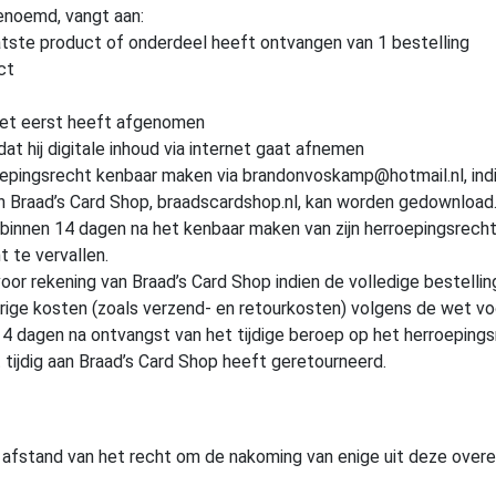
genoemd, vangt aan:
tste product of onderdeel heeft ontvangen van 1 bestelling
ct
het eerst heeft afgenomen
t hij digitale inhoud via internet gaat afnemen
oepingsrecht kenbaar maken via brandonvoskamp@hotmail.nl, in
an Braad’s Card Shop, braadscardshop.nl, kan worden gedownload
innen 14 dagen na het kenbaar maken van zijn herroepingsrecht 
t te vervallen.
or rekening van Braad’s Card Shop indien de volledige bestelli
ige kosten (zoals verzend- en retourkosten) volgens de wet vo
14 dagen na ontvangst van het tijdige beroep op het herroeping
ijdig aan Braad’s Card Shop heeft geretourneerd.
t afstand van het recht om de nakoming van enige uit deze over