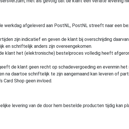
deisersverzuim, met als gevolg dat de klant een verlate levering
e werkdag afgeleverd aan PostNL, PostNL streeft naar een bezor
jden zijn indicatief en geven de klant bij overschrijding daarva
ijk en schriftelijk anders zijn overeengekomen.
e klant het (elektronische) bestelproces volledig heeft afgero
 geeft de klant geen recht op schadevergoeding en evenmin he
en na daartoe schriftelijk te zijn aangemaand kan leveren of par
’s Card Shop geen invloed.
telijke levering van de door hem bestelde producten tijdig kan pl