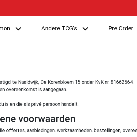
mon
Andere TCG’s
Pre Order
estigd te Naaldwijk, De Korenbloem 15 onder KvK nr. 81662564.
een overeenkomst is aangegaan.
u is en die als privé persoon handelt.
mene voorwaarden
lle offertes, aanbiedingen, werkzaamheden, bestellingen, overe