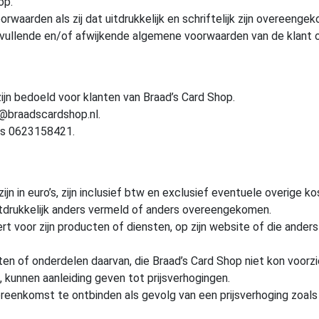
op.
rwaarden als zij dat uitdrukkelijk en schriftelijk zijn overeenge
nvullende en/of afwijkende algemene voorwaarden van de klant of 
jn bedoeld voor klanten van Braad’s Card Shop.
o@braadscardshop.nl.
 is 0623158421.
zijn in euro’s, zijn inclusief btw en exclusief eventuele overige 
 uitdrukkelijk anders vermeld of anders overeengekomen.
ert voor zijn producten of diensten, op zijn website of die ander
en of onderdelen daarvan, die Braad’s Card Shop niet kon voorzie
kunnen aanleiding geven tot prijsverhogingen.
nkomst te ontbinden als gevolg van een prijsverhoging zoals be